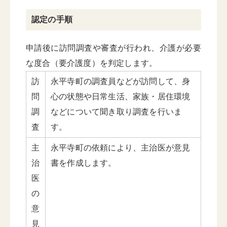
認定の手順
申請後に訪問調査や審査が行われ、介護が必要
な度合（要介護度）を判定します。
訪
永平寺町の調査員などが訪問して、身
問
心の状態や日常生活、家族・居住環境
調
などについて聞き取り調査を行いま
査
す。
主
永平寺町の依頼により、主治医が意見
治
書を作成します。
医
の
意
見