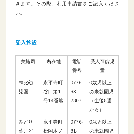
きます。その際、利用申請書をご記入くださ
い。
受入施設
実施園
所在地
電話
受入可能児
番号
童
志比幼
永平寺町
0776-
0歳児以上
児園
谷口第1
63-
の未就園児
号14番地
2307
（生後8週
から）
みどり
永平寺町
0776-
0歳児以上
葉こど
松岡木ノ
61-
の未就園児