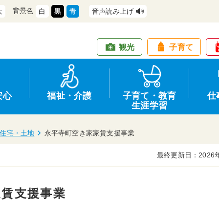
背景色
大
白
黒
青
音声読み上げ
観光
子育て
安心
福祉・介護
子育て・教育
仕
生涯学習
住宅・土地
永平寺町空き家家賃支援事業
最終更新日：2026
道路・交通
防犯
健康・保健
教育
商工業
行政
住宅・土地
交通安全
福祉・介護
生涯学習
仕事
情報公開
家賃支援事業
支援
広報
環境
募集