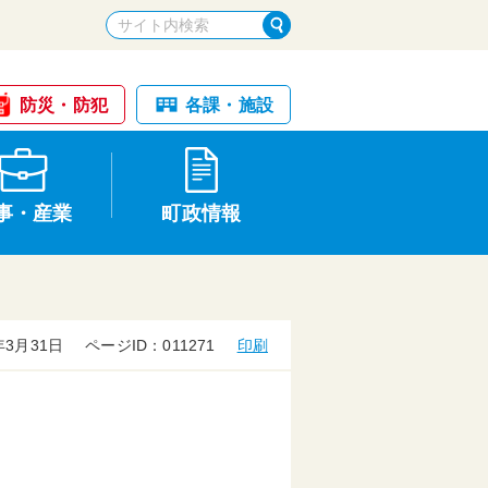
防災・防犯
各課・施設
事・産業
町政情報
年3月31日
ページID：011271
印刷
税金・納税
けが・事故
国民健康保険
文化財
入札・契約
申請手続き