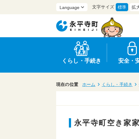
文字サイズ
標準
拡
くらし・手続き
安全・
現在の位置
ホーム
くらし・手続き
上水道・下水道
防災
医療
保育・子育て
農業・林業・漁業
選挙
永平寺町空き家
申請書・証明書
統計