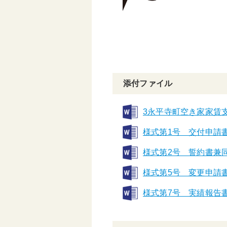
添付ファイル
3永平寺町空き家家賃
様式第1号 交付申請書
様式第2号 誓約書兼同
様式第5号 変更申請書
様式第7号 実績報告