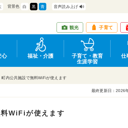
背景色
大
白
黒
青
音声読み上げ
観光
子育て
安心
福祉・介護
子育て・教育
仕
生涯学習
町内公共施設で無料WiFiが使えます
最終更新日：2026年
道路・交通
防犯
健康・保健
教育
商工業
行政
住宅・土地
交通安全
福祉・介護
生涯学習
仕事
情報公開
料WiFiが使えます
支援
広報
環境
募集