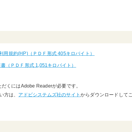
利用規約(HP)（ＰＤＦ形式 405キロバイト）
順書（ＰＤＦ形式 1,051キロバイト）
くにはAdobe Readerが必要です。
でない方は、
アドビシステムズ社のサイト
からダウンロードして