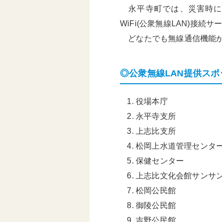
永平寺町では、災害時に
基本構想・計画
WiFi(公衆無線LAN)接続
どなたでも無線通信機能が
◎公衆無線LAN提供ス
役場本庁
永平寺支所
上志比支所
松岡上水道管理センタ
保健センター
上志比文化会館サンサ
松岡公民館
御陵公民館
吉野公民館