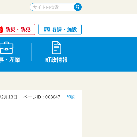
防災・防犯
各課・施設
事・産業
町政情報
2月13日
ページID：003647
印刷
税金・納税
けが・事故
国民健康保険
文化財
入札・契約
申請手続き