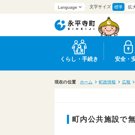
文字サイズ
標準
拡
くらし・手続き
安全・
現在の位置
ホーム
町政情報
広報
上水道・下水道
防災
医療
保育・子育て
農業・林業・漁業
選挙
町内公共施設で無
申請書・証明書
統計