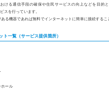
おける通信手段の確保や住民サービスの向上などを目的と
頑張る地方応援プロ
サービスを行っています。
グラム
ある機器であれば無料でインターネットに簡単に接続するこ
ポット一覧（サービス提供箇所）
ー
ンホール