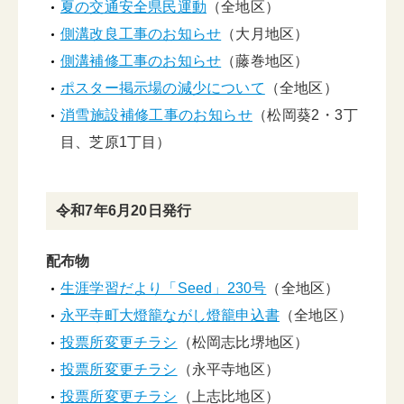
夏の交通安全県民運動
（全地区）
側溝改良工事のお知らせ
（大月地区）
側溝補修工事のお知らせ
（藤巻地区）
ポスター掲示場の減少について
（全地区）
消雪施設補修工事のお知らせ
（松岡葵2・3丁
目、芝原1丁目）
令和7年6月20日発行
配布物
生涯学習だより「Seed」230号
（全地区）
永平寺町大燈籠ながし燈籠申込書
（全地区）
投票所変更チラシ
（松岡志比堺地区）
投票所変更チラシ
（永平寺地区）
投票所変更チラシ
（上志比地区）