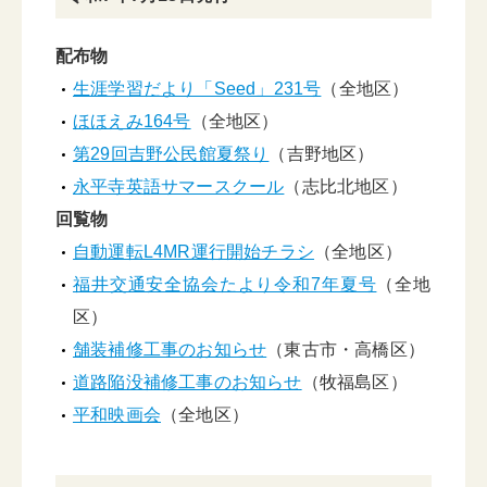
配布物
生涯学習だより「Seed」231号
（全地区）
ほほえみ164号
（全地区）
第29回吉野公民館夏祭り
（吉野地区）
永平寺英語サマースクール
（志比北地区）
回覧物
自動運転L4MR運行開始チラシ
（全地区）
福井交通安全協会たより令和7年夏号
（全地
区）
舗装補修工事のお知らせ
（東古市・高橋区）
道路陥没補修工事のお知らせ
（牧福島区）
平和映画会
（全地区）