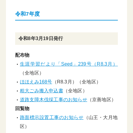
令和7年度
令和8年3月19日発行
配布物
生涯学習だより「Seed」239号（R8.3月）
（全地区）
ほほえみ168号
（R8.3月）（全地区）
粗大ごみ搬入申込書
（全地区）
道路支障木伐採工事のお知らせ
（京善地区）
回覧物
路面標示設置工事のお知らせ
（山王・大月地
区）