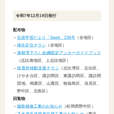
令和7年12月19日発行
配布物
生涯学習だより「Seed」236号
（全地区）
移住定住チラシ
（全地区）
屋根雪下ろし命綱固定アンカーガイドブック
（志比南地区、上志比地区）
投票所移動支援チラシ
（志比堺区、志比区、
けやき台区、諏訪間区、東諏訪間区、諏訪間
団地、鳴鹿区、山鹿区、牧福島区、浅見区、
野中区、北島区）
回覧物
舗装補修工事のお知らせ
（松岡西野中区）
下水道圧送管布設替工事のお知らせ
（轟区、