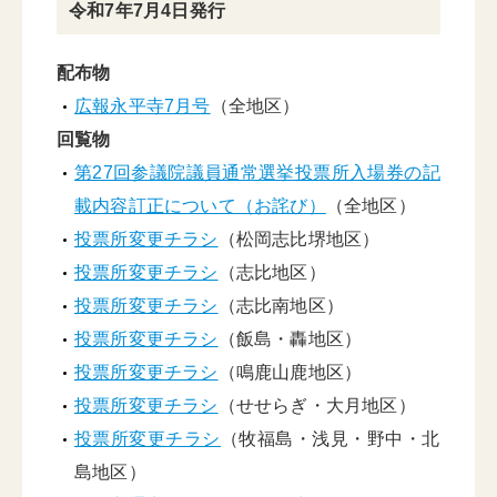
令和7年7月4日発行
配布物
広報永平寺7月号
（全地区）
回覧物
第27回参議院議員通常選挙投票所入場券の記
載内容訂正について（お詫び）
（全地区）
投票所変更チラシ
（松岡志比堺地区）
投票所変更チラシ
（志比地区）
投票所変更チラシ
（志比南地区）
投票所変更チラシ
（飯島・轟地区）
投票所変更チラシ
（鳴鹿山鹿地区）
投票所変更チラシ
（せせらぎ・大月地区）
投票所変更チラシ
（牧福島・浅見・野中・北
島地区）