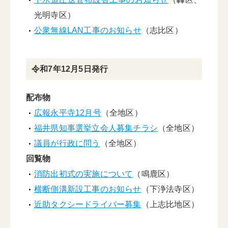
光明寺区）
公衆無線LAN工事のお知らせ
（志比区）
令和7年12月5日発行
配布物
広報永平寺12月号
（全地区）
福井県知事選挙立会人募集チラシ
（全地区）
議員が行政に問う
（全地区）
回覧物
消防出初式の実施について
（鳴鹿区）
横断側溝新設工事のお知らせ
（下浄法寺区）
近助タクシードライバー募集
（上志比地区）