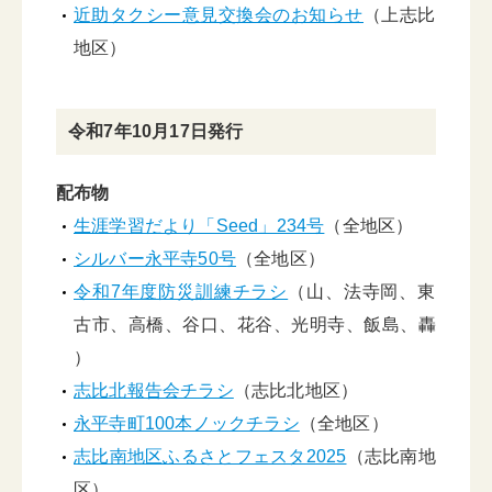
近助タクシー意見交換会のお知らせ
（上志比
地区）
令和7年10月17日発行
配布物
生涯学習だより「Seed」234号
（全地区）
シルバー永平寺50号
（全地区）
令和7年度防災訓練チラシ
（山、法寺岡、東
古市、高橋、谷口、花谷、光明寺、飯島、轟
）
志比北報告会チラシ
（志比北地区）
永平寺町100本ノックチラシ
（全地区）
志比南地区ふるさとフェスタ2025
（志比南地
区）