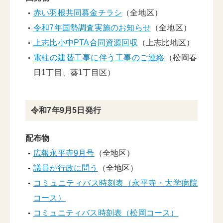
赤い羽根共同募金チラシ
（全地区）
令和7年国勢調査実施のお知らせ
（全地区）
上志比小中PTA合同資源回収
（上志比地区）
電柱の建替工事に伴う工事のご連絡
（松岡春
日1丁目、葵1丁目区）
令和7年9月5日発行
配布物
広報永平寺9月号
（全地区）
議員が行政に問う
（全地区）
コミュニティバス時刻表（永平寺・大学病院
コース）
コミュニティバス時刻表（松岡コース）