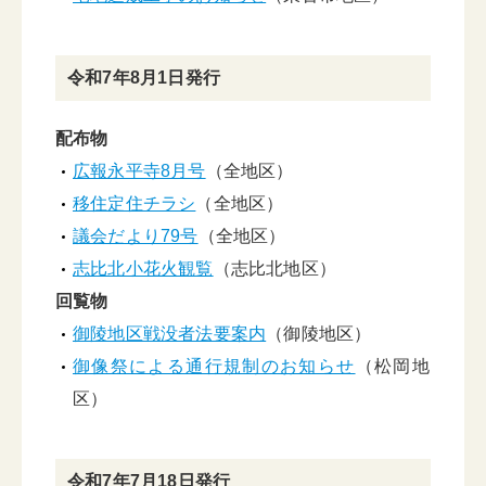
令和7年8月1日発行
配布物
広報永平寺8月号
（全地区）
移住定住チラシ
（全地区）
議会だより79号
（全地区）
志比北小花火観覧
（志比北地区）
回覧物
御陵地区戦没者法要案内
（御陵地区）
御像祭による通行規制のお知らせ
（松岡地
区）
令和7年7月18日発行