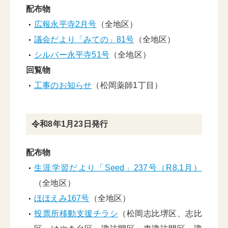
配布物
広報永平寺2月号
（全地区）
議会だより「みての」81号
（全地区）
シルバー永平寺51号
（全地区）
回覧物
工事のお知らせ
（松岡薬師1丁目）
令和8年1月23日発行
配布物
生涯学習だより「Seed」237号（R8.1月）
（全地区）
ほほえみ167号
（全地区）
投票所移動支援チラシ
（松岡志比堺区、志比