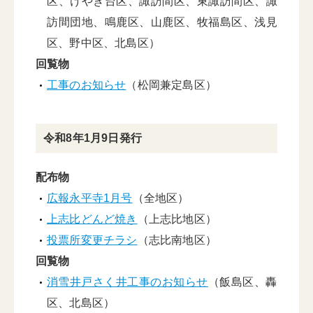
区、けやき台区、諏訪間区、東諏訪間区、諏
訪間団地、鳴鹿区、山鹿区、牧福島区、浅見
区、野中区、北島区）
回覧物
工事のお知らせ
（松岡兼定島区）
令和8年1月9日発行
配布物
広報永平寺1月号
（全地区）
上志比どんど焼き
（上志比地区）
投票所変更チラシ
（志比南地区）
回覧物
消雪井戸さく井工事のお知らせ
（飯島区、轟
区、北島区）