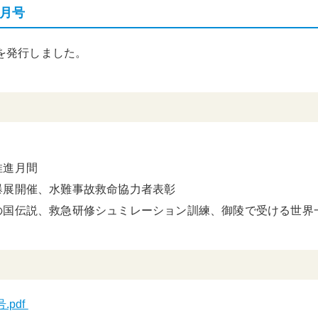
0月号
号を発行しました。
推進月間
爆展開催、水難事故救命協力者表彰
の国伝説、救急研修シュミレーション訓練、御陵で受ける世界
.pdf