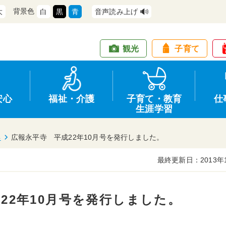
背景色
大
白
黒
青
音声読み上げ
観光
子育て
安心
福祉・介護
子育て・教育
仕
生涯学習
年
広報永平寺 平成22年10月号を発行しました。
最終更新日：2013年
道路・交通
防犯
健康・保健
教育
商工業
情報公開
住宅・土地
交通安全
福祉・介護
生涯学習
仕事
入札・契約
22年10月号を発行しました。
支援
募集
環境
申請手続き