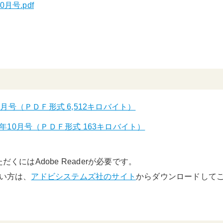
月号.pdf
月号（ＰＤＦ形式 6,512キロバイト）
年10月号（ＰＤＦ形式 163キロバイト）
くにはAdobe Readerが必要です。
でない方は、
アドビシステムズ社のサイト
からダウンロードして