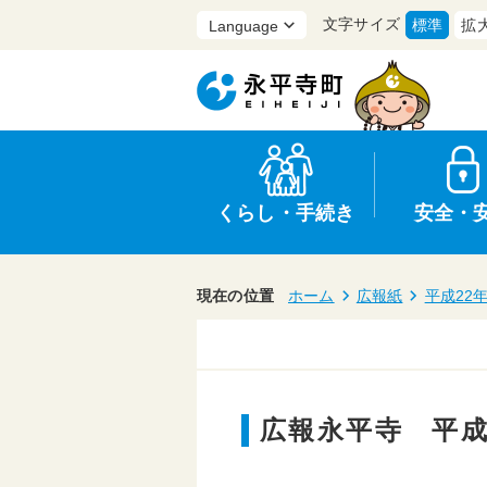
文字サイズ
標準
拡
くらし・手続き
安全・
現在の位置
ホーム
広報紙
平成22
上水道・下水道
防災
医療
保育・子育て
農業・林業・漁業
行政
広報永平寺 平成
申請書・証明書
広報