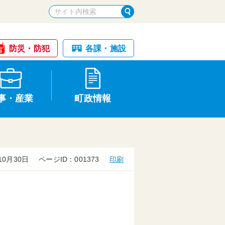
防災・防犯
各課・施設
事・産業
町政情報
10月30日
ページID：001373
印刷
税金・納税
けが・事故
国民健康保険
文化財
統計
基本構想・計画