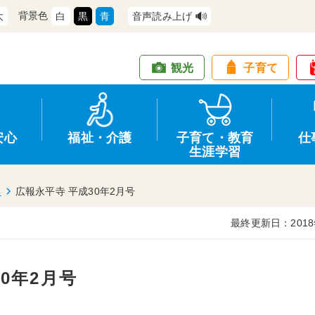
背景色
大
白
黒
青
音声読み上げ
観光
子育て
安心
福祉・介護
子育て・教育
仕
生涯学習
年
広報永平寺 平成30年2月号
最終更新日：2018
道路・交通
防犯
健康・保健
教育
商工業
情報公開
住宅・土地
交通安全
福祉・介護
生涯学習
仕事
入札・契約
0年2月号
支援
募集
環境
申請手続き