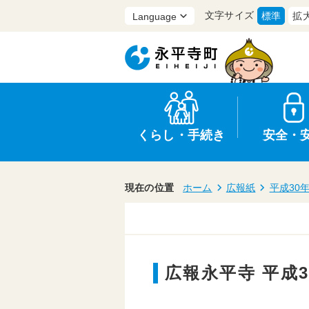
文字サイズ
標準
拡
くらし・手続き
安全・
現在の位置
ホーム
広報紙
平成30
上水道・下水道
防災
医療
保育・子育て
農業・林業・漁業
行政
広報永平寺 平成3
申請書・証明書
広報