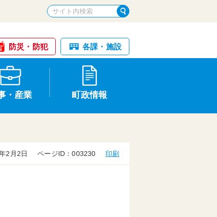
防災・防犯
各課・施設
事・産業
町政情報
年2月2日
ページID：003230
印刷
税金・納税
けが・事故
国民健康保険
文化財
統計
基本構想・計画