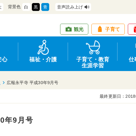
背景色
大
白
黒
青
音声読み上げ
観光
子育て
安心
福祉・介護
子育て・教育
仕
生涯学習
年
広報永平寺 平成30年9月号
最終更新日：2018
道路・交通
防犯
健康・保健
教育
商工業
情報公開
住宅・土地
交通安全
福祉・介護
生涯学習
仕事
入札・契約
0年9月号
支援
募集
環境
申請手続き