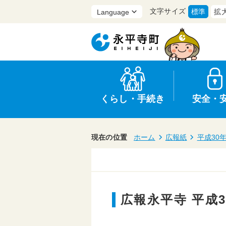
文字サイズ
標準
拡
くらし・手続き
安全・
現在の位置
ホーム
広報紙
平成30
上水道・下水道
防災
医療
保育・子育て
農業・林業・漁業
行政
広報永平寺 平成3
申請書・証明書
広報