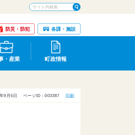
防災・防犯
各課・施設
事・産業
町政情報
年9月5日
ページID：003387
印刷
税金・納税
けが・事故
国民健康保険
文化財
統計
基本構想・計画