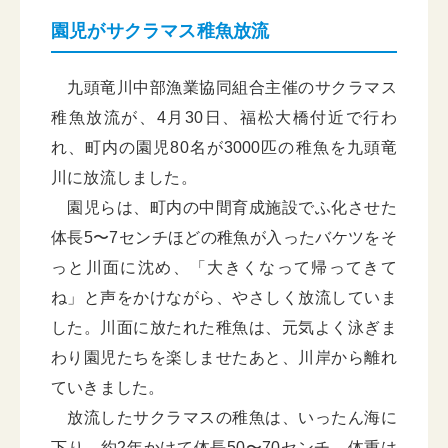
園児がサクラマス稚魚放流
九頭竜川中部漁業協同組合主催のサクラマス
稚魚放流が、4月30日、福松大橋付近で行わ
れ、町内の園児80名が3000匹の稚魚を九頭竜
川に放流しました。
園児らは、町内の中間育成施設でふ化させた
体長5〜7センチほどの稚魚が入ったバケツをそ
っと川面に沈め、「大きくなって帰ってきて
ね」と声をかけながら、やさしく放流していま
した。川面に放たれた稚魚は、元気よく泳ぎま
わり園児たちを楽しませたあと、川岸から離れ
ていきました。
放流したサクラマスの稚魚は、いったん海に
下り、約2年かけて体長50〜70センチ、体重は