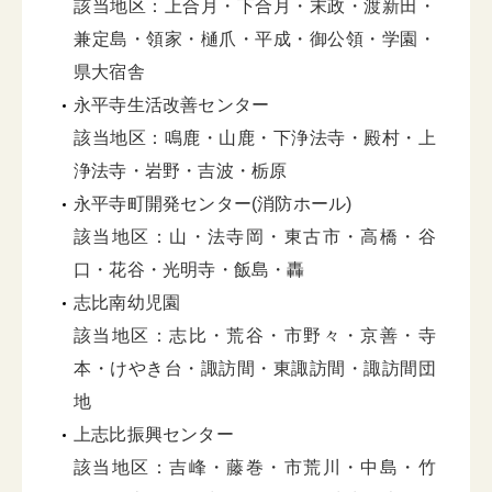
該当地区：上合月・下合月・末政・渡新田・
兼定島・領家・樋爪・平成・御公領・学園・
県大宿舎
永平寺生活改善センター
該当地区：鳴鹿・山鹿・下浄法寺・殿村・上
浄法寺・岩野・吉波・栃原
永平寺町開発センター(消防ホール)
該当地区：山・法寺岡・東古市・高橋・谷
口・花谷・光明寺・飯島・轟
志比南幼児園
該当地区：志比・荒谷・市野々・京善・寺
本・けやき台・諏訪間・東諏訪間・諏訪間団
地
上志比振興センター
該当地区：吉峰・藤巻・市荒川・中島・竹