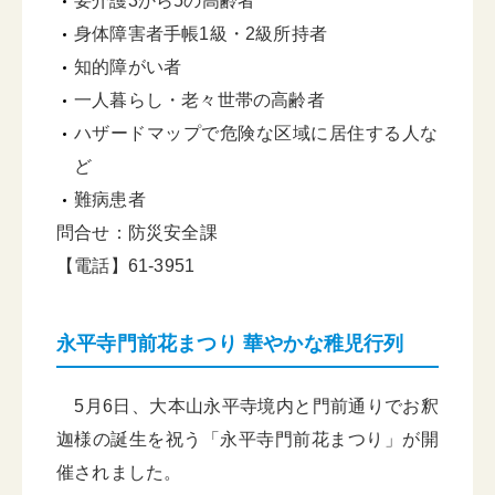
要介護3から5の高齢者
身体障害者手帳1級・2級所持者
知的障がい者
一人暮らし・老々世帯の高齢者
ハザードマップで危険な区域に居住する人な
ど
難病患者
問合せ：防災安全課
【電話】61-3951
永平寺門前花まつり 華やかな稚児行列
5月6日、大本山永平寺境内と門前通りでお釈
迦様の誕生を祝う「永平寺門前花まつり」が開
催されました。