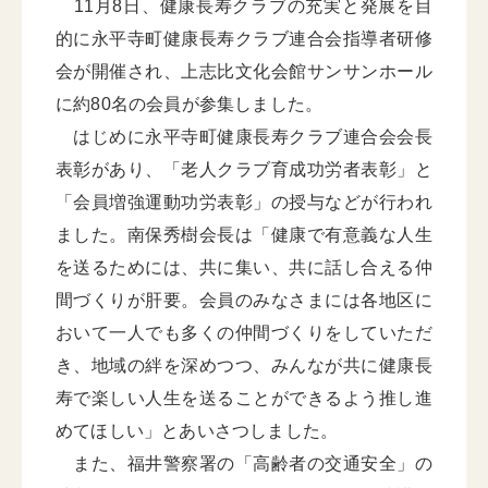
11月8日、健康長寿クラブの充実と発展を目
的に永平寺町健康長寿クラブ連合会指導者研修
会が開催され、上志比文化会館サンサンホール
に約80名の会員が参集しました。
はじめに永平寺町健康長寿クラブ連合会会長
表彰があり、「老人クラブ育成功労者表彰」と
「会員増強運動功労表彰」の授与などが行われ
ました。南保秀樹会長は「健康で有意義な人生
を送るためには、共に集い、共に話し合える仲
間づくりが肝要。会員のみなさまには各地区に
おいて一人でも多くの仲間づくりをしていただ
き、地域の絆を深めつつ、みんなが共に健康長
寿で楽しい人生を送ることができるよう推し進
めてほしい」とあいさつしました。
また、福井警察署の「高齢者の交通安全」の