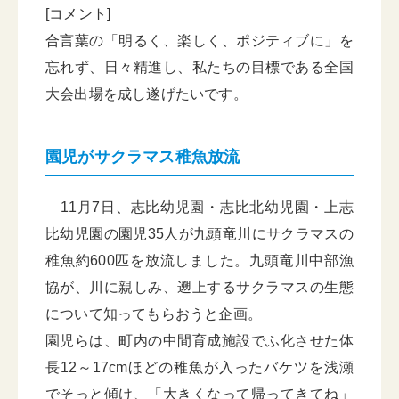
[コメント]
合言葉の「明るく、楽しく、ポジティブに」を
忘れず、日々精進し、私たちの目標である全国
大会出場を成し遂げたいです。
園児がサクラマス稚魚放流
11月7日、志比幼児園・志比北幼児園・上志
比幼児園の園児35人が九頭竜川にサクラマスの
稚魚約600匹を放流しました。九頭竜川中部漁
協が、川に親しみ、遡上するサクラマスの生態
について知ってもらおうと企画。
園児らは、町内の中間育成施設でふ化させた体
長12～17cmほどの稚魚が入ったバケツを浅瀬
でそっと傾け、「大きくなって帰ってきてね」