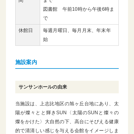
間
まで
図書館 午前10時から午後6時ま
で
休館日
毎週月曜日、毎月月末、年末年
始
施設案内
サンサンホールの由来
当施設は、上志比地区の旭ヶ丘台地にあり、太
陽が燦々とと輝きSUN〈太陽のSUNと燦々の
燦をかけた〉大自然の下、高台にそびえる健康
的で清清しい感じを与える会館をイメージしま