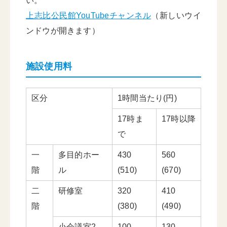
い。
上志比公民館YouTubeチャンネル
（新しいウイ
ンドウが開きます）
施設使用料
区分
1時間当たり(円)
17時ま
17時以降
で
一
多目的ホー
430
560
階
ル
(510)
(670)
二
研修室
320
410
階
(380)
(490)
小会議室2
100
130