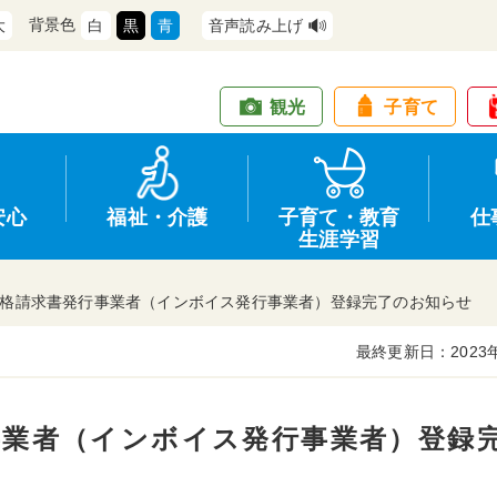
背景色
大
白
黒
青
音声読み上げ
観光
子育て
安心
福祉・介護
子育て・教育
仕
生涯学習
格請求書発行事業者（インボイス発行事業者）登録完了のお知らせ
最終更新日：2023
道路・交通
防犯
健康・保健
教育
商工業
情報公開
住宅・土地
交通安全
福祉・介護
生涯学習
仕事
入札・契約
事業者（インボイス発行事業者）登録
支援
募集
環境
申請手続き