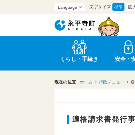
文字サイズ
標準
拡
くらし・手続き
安全・
現在の位置
ホーム
行政メニュー
適
上水道・下水道
防災
医療
保育・子育て
農業・林業・漁業
行政
適格請求書発行
申請書・証明書
広報