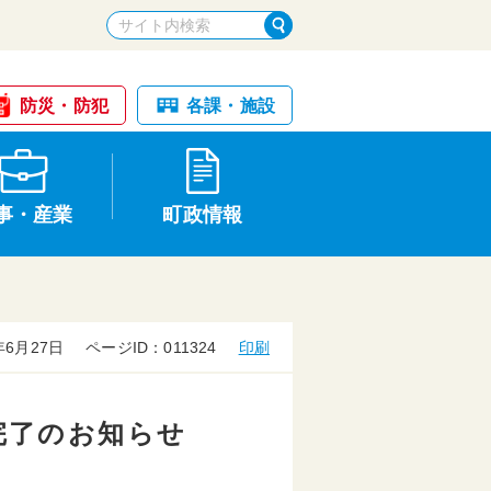
防災・防犯
各課・施設
事・産業
町政情報
年6月27日
ページID：011324
印刷
税金・納税
けが・事故
国民健康保険
文化財
統計
完了のお知らせ
基本構想・計画