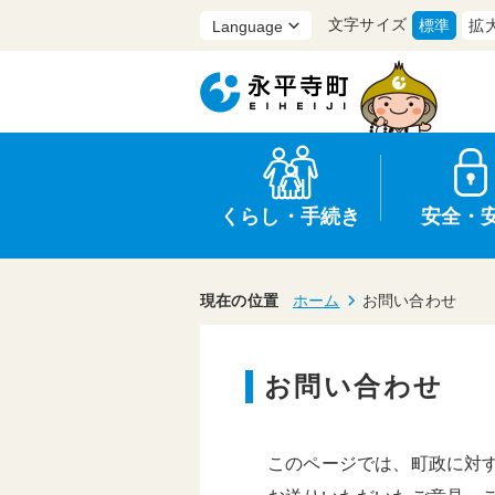
文字サイズ
標準
拡
くらし・手続き
安全・
現在の位置
ホーム
お問い合わせ
お問い合わせ
上水道・下水道
防災
医療
保育・子育て
農業・林業・漁業
行政
このページでは、町政に対
申請書・証明書
広報