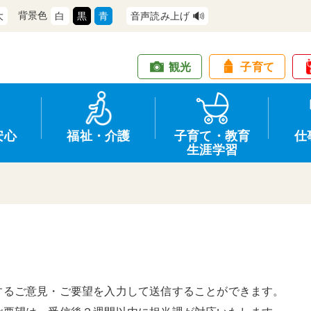
背景色
大
白
黒
青
音声読み上げ
観光
子育て
安心
福祉・介護
子育て・教育
仕
生涯学習
道路・交通
防犯
健康・保健
教育
商工業
情報公開
住宅・土地
交通安全
福祉・介護
生涯学習
仕事
入札・契約
するご意見・ご要望を入力して送信することができます。
支援
募集
環境
申請手続き