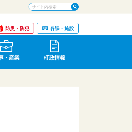
防災・防犯
各課・施設
事・産業
町政情報
税金・納税
けが・事故
国民健康保険
文化財
統計
基本構想・計画