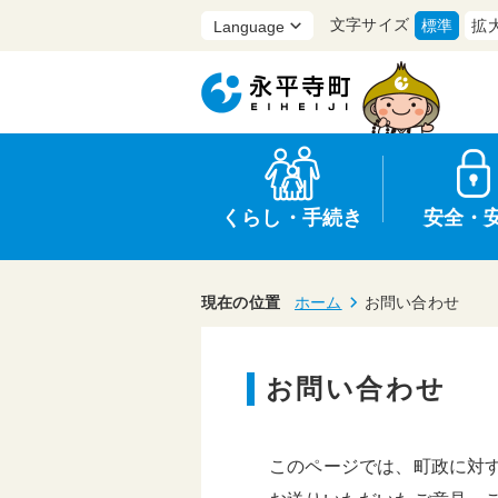
文字サイズ
標準
拡
くらし・手続き
安全・
現在の位置
ホーム
お問い合わせ
お問い合わせ
上水道・下水道
防災
医療
保育・子育て
農業・林業・漁業
行政
このページでは、町政に対
申請書・証明書
広報