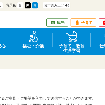
背景色
大
白
黒
青
音声読み上げ
観光
子育て
安心
福祉・介護
子育て・教育
仕
生涯学習
道路・交通
防犯
健康・保健
教育
商工業
情報公開
住宅・土地
交通安全
福祉・介護
生涯学習
仕事
入札・契約
するご意見・ご要望を入力して送信することができます。
支援
募集
環境
申請手続き