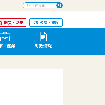
防災・防犯
各課・施設
事・産業
町政情報
税金・納税
けが・事故
国民健康保険
文化財
統計
基本構想・計画