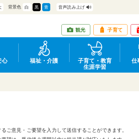
背景色
大
白
黒
青
音声読み上げ
観光
子育て
安心
福祉・介護
子育て・教育
仕
生涯学習
道路・交通
防犯
健康・保健
教育
商工業
情報公開
住宅・土地
交通安全
福祉・介護
生涯学習
仕事
入札・契約
するご意見・ご要望を入力して送信することができます。
支援
募集
環境
申請手続き