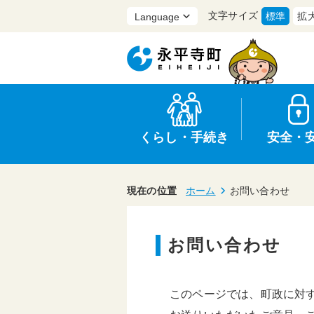
文字サイズ
標準
拡
くらし・手続き
安全・
現在の位置
ホーム
お問い合わせ
お問い合わせ
上水道・下水道
防災
医療
保育・子育て
農業・林業・漁業
行政
このページでは、町政に対
申請書・証明書
広報