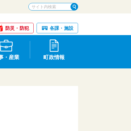
防災・防犯
各課・施設
事・産業
町政情報
税金・納税
けが・事故
国民健康保険
文化財
統計
基本構想・計画