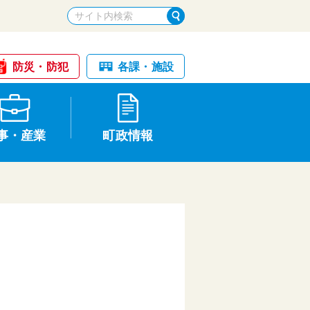
防災・防犯
各課・施設
事・産業
町政情報
税金・納税
けが・事故
国民健康保険
文化財
統計
基本構想・計画