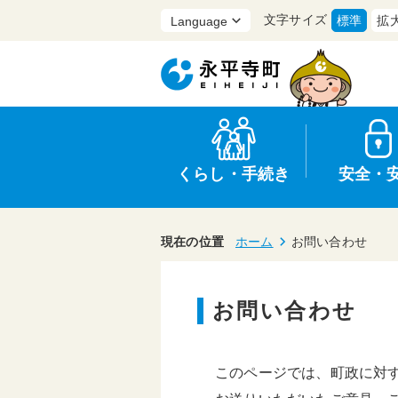
文字サイズ
標準
拡
くらし・手続き
安全・
現在の位置
ホーム
お問い合わせ
お問い合わせ
上水道・下水道
防災
医療
保育・子育て
農業・林業・漁業
行政
このページでは、町政に対
申請書・証明書
広報