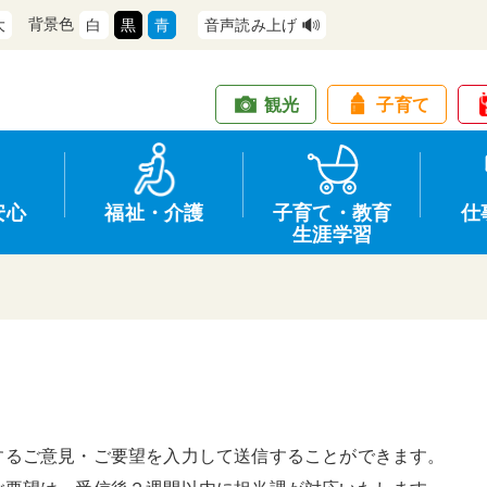
背景色
大
白
黒
青
音声読み上げ
観光
子育て
安心
福祉・介護
子育て・教育
仕
生涯学習
道路・交通
防犯
健康・保健
教育
商工業
情報公開
住宅・土地
交通安全
福祉・介護
生涯学習
仕事
入札・契約
するご意見・ご要望を入力して送信することができます。
支援
募集
環境
申請手続き