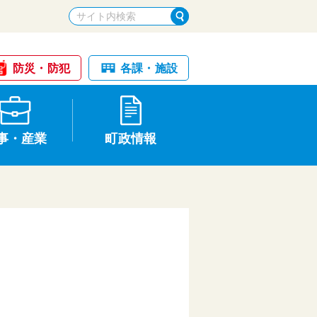
防災・防犯
各課・施設
事・産業
町政情報
税金・納税
けが・事故
国民健康保険
文化財
統計
基本構想・計画