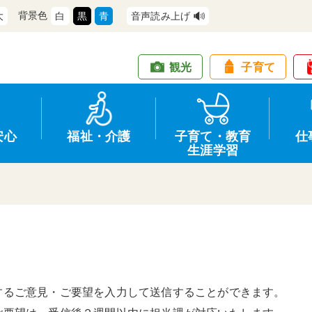
背景色
大
白
黒
青
音声読み上げ
観光
子育て
安心
福祉・介護
子育て・教育
仕
生涯学習
道路・交通
防犯
健康・保健
教育
商工業
情報公開
住宅・土地
交通安全
福祉・介護
生涯学習
仕事
入札・契約
するご意見・ご要望を入力して送信することができます。
支援
募集
環境
申請手続き