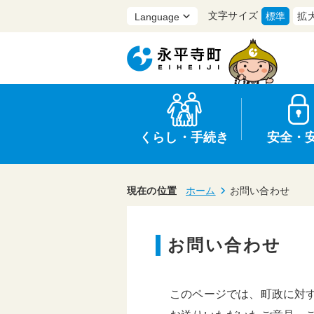
文字サイズ
標準
拡
くらし・手続き
安全・
現在の位置
ホーム
お問い合わせ
お問い合わせ
上水道・下水道
防災
医療
保育・子育て
農業・林業・漁業
行政
このページでは、町政に対
申請書・証明書
広報