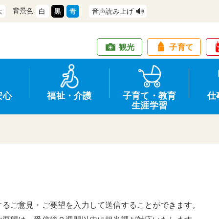
背景色
大
白
黒
青
音声読み上げ
観光
子育て
安心
福祉・介護
子育て・教育
仕
生涯学習
道路・交通
防犯
健康・保健
教育
商工業
情報公開
住宅・土地
交通安全
福祉・介護
生涯学習
仕事
入札・契約
するご意見・ご要望を入力して送信することができます。
支援
募集
環境
申請手続き