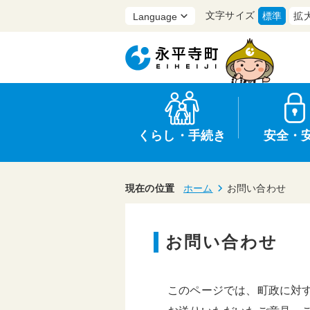
文字サイズ
標準
拡
くらし・手続き
安全・
現在の位置
ホーム
お問い合わせ
お問い合わせ
上水道・下水道
防災
医療
保育・子育て
農業・林業・漁業
行政
このページでは、町政に対
申請書・証明書
広報