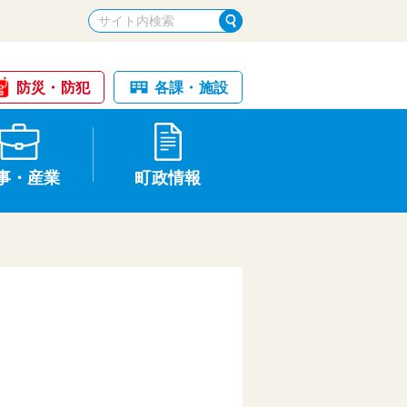
防災・防犯
各課・施設
事・産業
町政情報
税金・納税
けが・事故
国民健康保険
文化財
統計
基本構想・計画