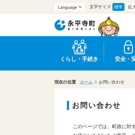
文字サイズ
標準
拡
くらし・手続き
安全・
現在の位置
ホーム
お問い合わせ
お問い合わせ
上水道・下水道
防災
医療
保育・子育て
農業・林業・漁業
行政
このページでは、町政に対
申請書・証明書
広報