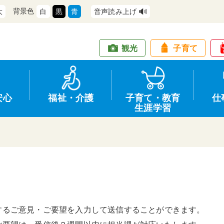
背景色
大
白
黒
青
音声読み上げ
観光
子育て
安心
福祉・介護
子育て・教育
仕
生涯学習
道路・交通
防犯
健康・保健
教育
商工業
情報公開
住宅・土地
交通安全
福祉・介護
生涯学習
仕事
入札・契約
するご意見・ご要望を入力して送信することができます。
支援
募集
環境
申請手続き