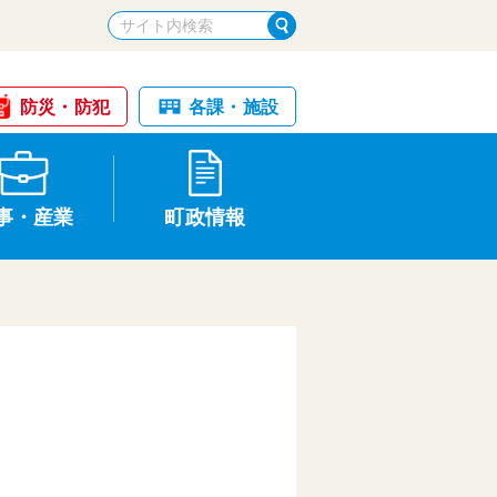
防災・防犯
各課・施設
事・産業
町政情報
税金・納税
けが・事故
国民健康保険
文化財
統計
基本構想・計画