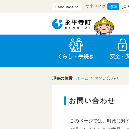
文字サイズ
標準
拡
くらし・手続き
安全・
現在の位置
ホーム
お問い合わせ
お問い合わせ
上水道・下水道
防災
医療
保育・子育て
農業・林業・漁業
行政
このページでは、町政に対
申請書・証明書
広報