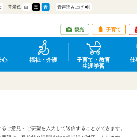
背景色
大
白
黒
青
音声読み上げ
観光
子育て
安心
福祉・介護
子育て・教育
仕
生涯学習
道路・交通
防犯
健康・保健
教育
商工業
情報公開
住宅・土地
交通安全
福祉・介護
生涯学習
仕事
入札・契約
するご意見・ご要望を入力して送信することができます。
支援
募集
環境
申請手続き