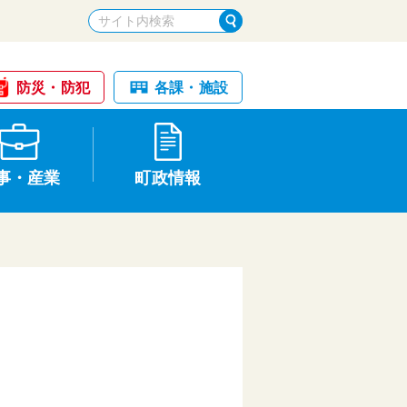
防災・防犯
各課・施設
事・産業
町政情報
税金・納税
けが・事故
国民健康保険
文化財
統計
基本構想・計画