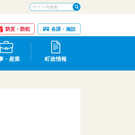
防災・防犯
各課・施設
事・産業
町政情報
税金・納税
けが・事故
国民健康保険
文化財
統計
基本構想・計画