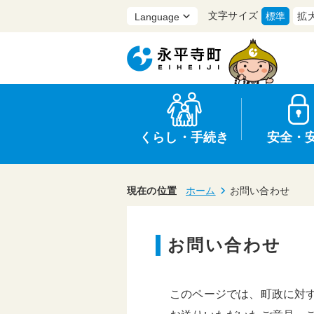
文字サイズ
標準
拡
くらし・手続き
安全・
現在の位置
ホーム
お問い合わせ
お問い合わせ
上水道・下水道
防災
医療
保育・子育て
農業・林業・漁業
行政
このページでは、町政に対
申請書・証明書
広報