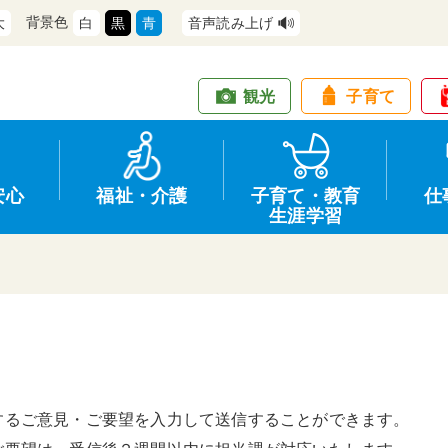
背景色
大
白
黒
青
音声読み上げ
観光
子育て
安心
福祉・介護
子育て・教育
仕
生涯学習
道路・交通
防犯
健康・保健
教育
商工業
情報公開
住宅・土地
交通安全
福祉・介護
生涯学習
仕事
入札・契約
するご意見・ご要望を入力して送信することができます。
支援
募集
環境
申請手続き