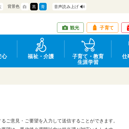
背景色
大
白
黒
青
音声読み上げ
観光
子育て
安心
福祉・介護
子育て・教育
仕
生涯学習
道路・交通
防犯
健康・保健
教育
商工業
情報公開
住宅・土地
交通安全
福祉・介護
生涯学習
仕事
入札・契約
するご意見・ご要望を入力して送信することができます。
支援
募集
環境
申請手続き