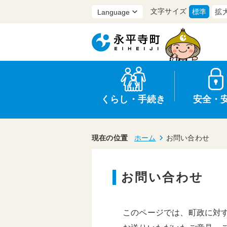
文字サイズ
標準
拡
くらし・手続き
安全・
現在の位置
ホーム
お問い合わせ
お問い合わせ
上水道・下水道
防災
医療
保育・子育て
農業・林業・漁業
行政
このページでは、町政に対
申請書・証明書
広報