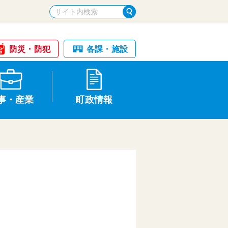
防災・防犯
各課・施設
事・産業
町政情報
税金・納税
けが・事故
国民健康保険
文化財
統計
基本構想・計画