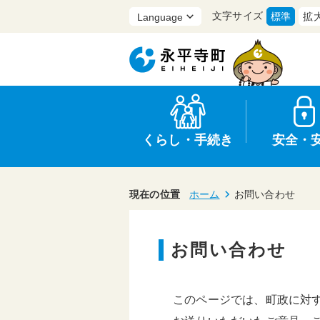
文字サイズ
標準
拡
くらし・手続き
安全・
現在の位置
ホーム
お問い合わせ
お問い合わせ
上水道・下水道
防災
医療
保育・子育て
農業・林業・漁業
行政
このページでは、町政に対
申請書・証明書
広報