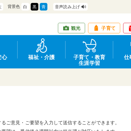
背景色
大
白
黒
青
音声読み上げ
観光
子育て
安心
福祉・介護
子育て・教育
仕
生涯学習
道路・交通
防犯
健康・保健
教育
商工業
情報公開
住宅・土地
交通安全
福祉・介護
生涯学習
仕事
入札・契約
するご意見・ご要望を入力して送信することができます。
支援
募集
環境
申請手続き