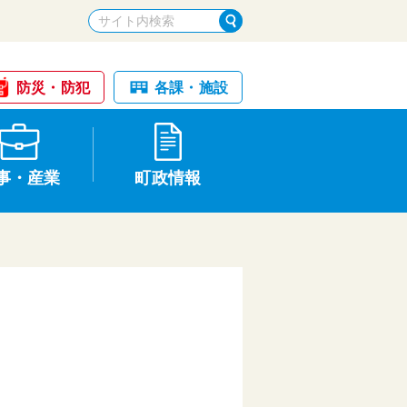
防災・防犯
各課・施設
事・産業
町政情報
税金・納税
けが・事故
国民健康保険
文化財
統計
基本構想・計画