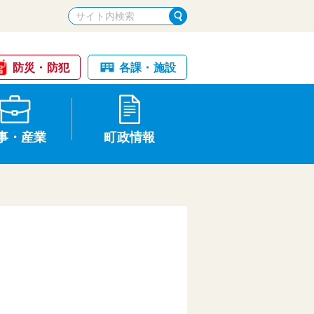
防災・防犯
各課・施設
事・産業
町政情報
税金・納税
けが・事故
国民健康保険
文化財
統計
基本構想・計画