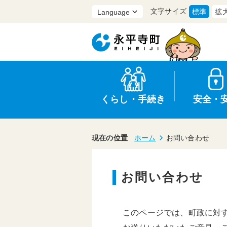
文字サイズ
標準
拡
くらし・手続き
安全・
現在の位置
ホーム
お問い合わせ
お問い合わせ
上水道・下水道
防災
医療
保育・子育て
農業・林業・漁業
行政
このページでは、町政に対
申請書・証明書
広報