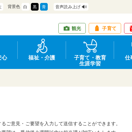
背景色
大
白
黒
青
音声読み上げ
観光
子育て
安心
福祉・介護
子育て・教育
仕
生涯学習
道路・交通
防犯
健康・保健
教育
商工業
情報公開
住宅・土地
交通安全
福祉・介護
生涯学習
仕事
入札・契約
するご意見・ご要望を入力して送信することができます。
支援
募集
環境
申請手続き