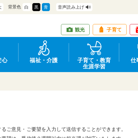
背景色
大
白
黒
青
音声読み上げ
観光
子育て
安心
福祉・介護
子育て・教育
仕
生涯学習
道路・交通
防犯
健康・保健
教育
商工業
情報公開
住宅・土地
交通安全
福祉・介護
生涯学習
仕事
入札・契約
するご意見・ご要望を入力して送信することができます。
支援
募集
環境
申請手続き