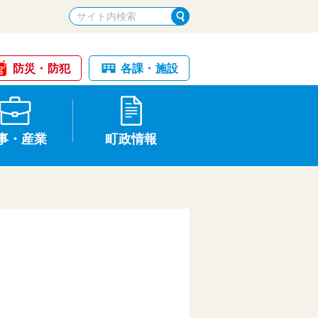
防災・防犯
各課・施設
事・産業
町政情報
税金・納税
けが・事故
国民健康保険
文化財
統計
基本構想・計画