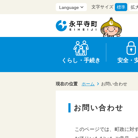
文字サイズ
標準
拡
くらし・手続き
安全・
現在の位置
ホーム
お問い合わせ
お問い合わせ
上水道・下水道
防災
医療
保育・子育て
農業・林業・漁業
行政
このページでは、町政に対
申請書・証明書
広報