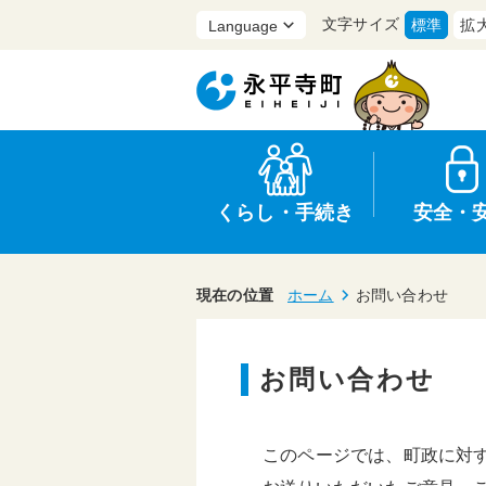
文字サイズ
標準
拡
くらし・手続き
安全・
現在の位置
ホーム
お問い合わせ
お問い合わせ
上水道・下水道
防災
医療
保育・子育て
農業・林業・漁業
行政
このページでは、町政に対
申請書・証明書
広報