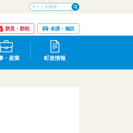
防災・防犯
各課・施設
事・産業
町政情報
税金・納税
けが・事故
国民健康保険
文化財
統計
基本構想・計画