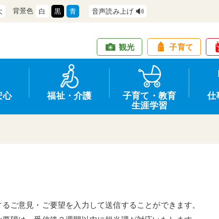
背景色
大
白
黒
青
音声読み上げ
観光
子育て
安心
福祉・介護
子育て・教育
仕
生涯学習
道路・交通
防犯
健康・保健
教育
商工業
情報公開
住宅・土地
交通安全
福祉・介護
生涯学習
仕事
入札・契約
するご意見・ご要望を入力して送信することができます。
支援
募集
環境
申請手続き