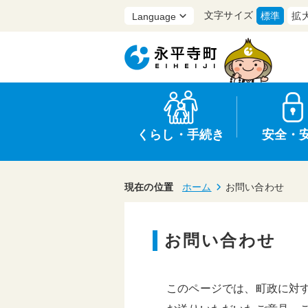
文字サイズ
標準
拡
くらし・手続き
安全・
現在の位置
ホーム
お問い合わせ
お問い合わせ
上水道・下水道
防災
医療
保育・子育て
農業・林業・漁業
行政
このページでは、町政に対
申請書・証明書
広報