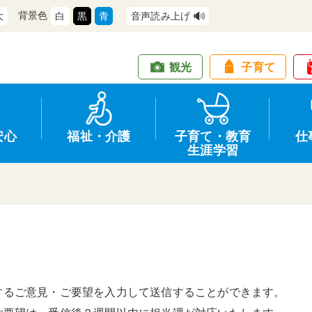
背景色
大
白
黒
青
音声読み上げ
観光
子育て
安心
福祉・介護
子育て・教育
仕
生涯学習
道路・交通
防犯
健康・保健
教育
商工業
情報公開
住宅・土地
交通安全
福祉・介護
生涯学習
仕事
入札・契約
するご意見・ご要望を入力して送信することができます。
支援
募集
環境
申請手続き