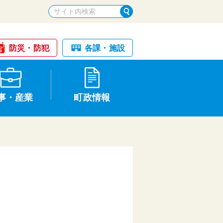
防災・防犯
各課・施設
事・産業
町政情報
税金・納税
けが・事故
国民健康保険
文化財
統計
基本構想・計画