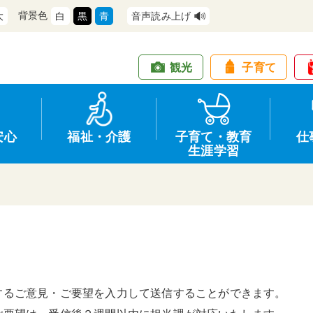
背景色
大
白
黒
青
音声読み上げ
観光
子育て
安心
福祉・介護
子育て・教育
仕
生涯学習
道路・交通
防犯
健康・保健
教育
商工業
情報公開
住宅・土地
交通安全
福祉・介護
生涯学習
仕事
入札・契約
するご意見・ご要望を入力して送信することができます。
支援
募集
環境
申請手続き