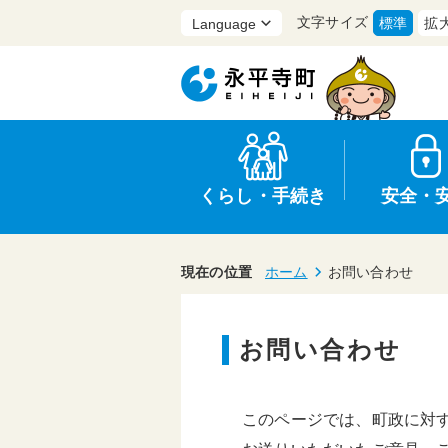
文字サイズ
標準
拡
くらし・手続き
安全・
現在の位置
ホーム
お問い合わせ
お問い合わせ
上水道・下水道
防災
医療
保育・子育て
農業・林業・漁業
行政
このページでは、町政に対
申請書・証明書
広報