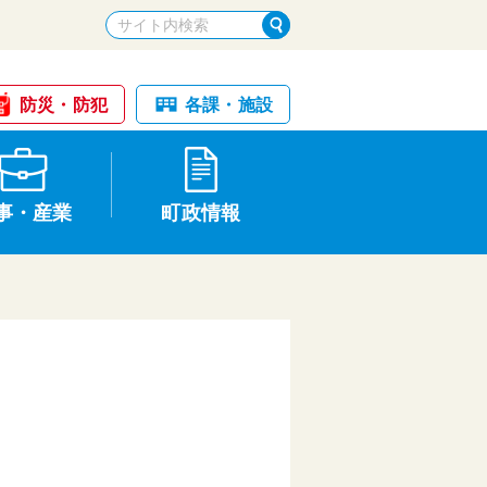
防災・防犯
各課・施設
事・産業
町政情報
税金・納税
けが・事故
国民健康保険
文化財
統計
基本構想・計画