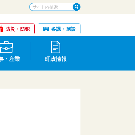
防災・防犯
各課・施設
事・産業
町政情報
税金・納税
けが・事故
国民健康保険
文化財
入札・契約
申請手続き