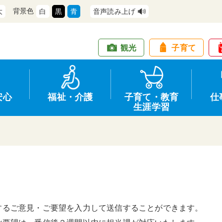
背景色
大
白
黒
青
音声読み上げ
観光
子育て
安心
福祉・介護
子育て・教育
仕
生涯学習
道路・交通
防犯
健康・保健
教育
商工業
行政
住宅・土地
交通安全
福祉・介護
生涯学習
仕事
情報公開
するご意見・ご要望を入力して送信することができます。
支援
広報
環境
募集