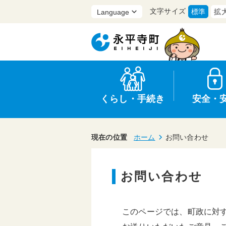
文字サイズ
標準
拡
くらし・手続き
安全・
現在の位置
ホーム
お問い合わせ
お問い合わせ
上水道・下水道
防災
医療
保育・子育て
農業・林業・漁業
選挙
このページでは、町政に対
申請書・証明書
統計