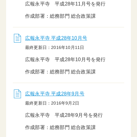
広報永平寺 平成28年11月号を発行
作成部署：総務部門 総合政策課
広報永平寺 平成28年10月号
最終更新日：2016年10月11日
広報永平寺 平成28年10月号を発行
作成部署：総務部門 総合政策課
広報永平寺 平成28年9月号
最終更新日：2016年9月2日
広報永平寺 平成28年9月号を発行
作成部署：総務部門 総合政策課