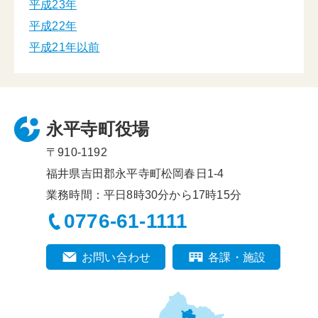
平成23年
平成22年
平成21年以前
永平寺町役場
〒910-1192
福井県吉田郡永平寺町松岡春日1-4
業務時間：平日8時30分から17時15分
0776-61-1111
お問い合わせ
各課・施設