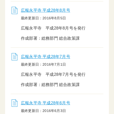
広報永平寺 平成28年8月号
最終更新日：2016年8月5日
広報永平寺 平成28年8月号を発行
作成部署：総務部門 総合政策課
広報永平寺 平成28年7月号
最終更新日：2016年7月1日
広報永平寺 平成28年7月号を発行
作成部署：総務部門 総合政策課
広報永平寺 平成28年6月号
最終更新日：2016年6月3日