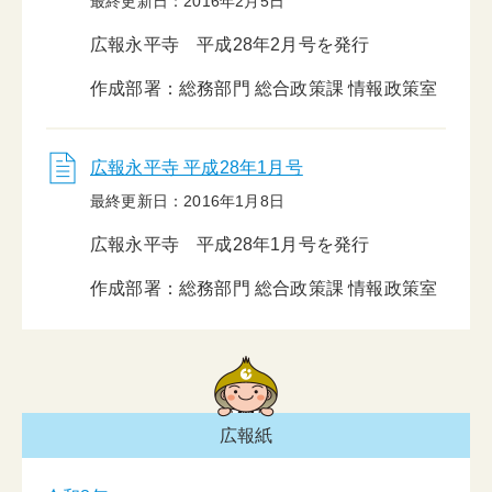
最終更新日：2016年2月5日
広報永平寺 平成28年2月号を発行
作成部署：総務部門 総合政策課 情報政策室
広報永平寺 平成28年1月号
最終更新日：2016年1月8日
広報永平寺 平成28年1月号を発行
作成部署：総務部門 総合政策課 情報政策室
広報紙