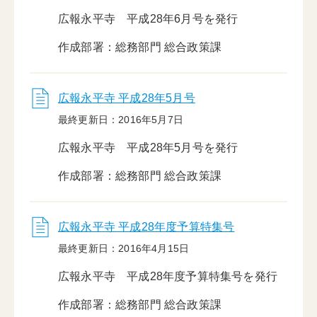
広報永平寺 平成28年6月号を発行
作成部署：総務部門 総合政策課
広報永平寺 平成28年5月号
最終更新日：2016年5月7日
広報永平寺 平成28年5月号を発行
作成部署：総務部門 総合政策課
広報永平寺 平成28年度予算特集号
最終更新日：2016年4月15日
広報永平寺 平成28年度予算特集号を発行
作成部署：総務部門 総合政策課