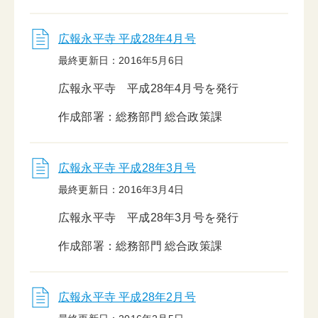
広報永平寺 平成28年4月号
最終更新日：2016年5月6日
広報永平寺 平成28年4月号を発行
作成部署：総務部門 総合政策課
広報永平寺 平成28年3月号
最終更新日：2016年3月4日
広報永平寺 平成28年3月号を発行
作成部署：総務部門 総合政策課
広報永平寺 平成28年2月号