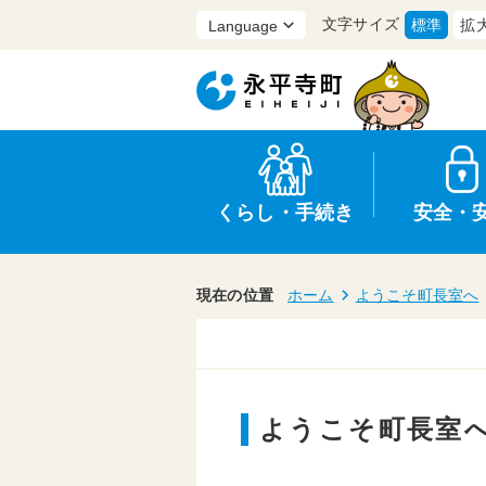
文字サイズ
標準
拡
くらし・手続き
安全・
現在の位置
ホーム
ようこそ町長室へ
上水道・下水道
防災
医療
保育・子育て
農業・林業・漁業
選挙
ようこそ町長室
申請書・証明書
統計