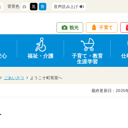
背景色
大
白
黒
青
音声読み上げ
観光
子育て
安心
福祉・介護
子育て・教育
仕
生涯学習
ごあいさつ
ようこそ町長室へ
最終更新日：2025年
道路・交通
防犯
健康・保健
教育
商工業
行政
住宅・土地
交通安全
福祉・介護
生涯学習
仕事
情報公開
へ
支援
広報
環境
募集