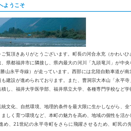
へようこそ
頑張る地方応援プロ
グラム
ご覧頂きありがとうございます。町長の河合永充（かわいひ
は、県都福井市に隣接し、県内最大の河川「九頭竜川」が中央
道（勝山永平寺線）が走っています。西部には北陸自動車道が南
道も建設が進められております。また、曹洞宗大本山「永平寺
集積し、福井大学医学部、福井県立大学、各種専門学校など学
伝統文化、自然環境、地理的条件を最大限に生かしながら、全
くましく育つ環境など、本町の魅力を高め、地域の個性を活か
進め、21世紀の永平寺町をさらに飛躍させるため、町民の