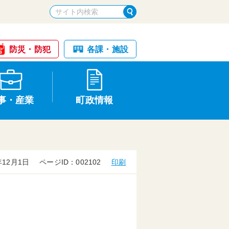
防災・防犯
各課・施設
事・産業
町政情報
12月1日
ページID：002102
印刷
税金・納税
けが・事故
国民健康保険
文化財
入札・契約
申請手続き