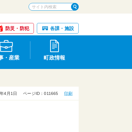
防災・防犯
各課・施設
事・産業
町政情報
年4月1日
ページID：011665
印刷
税金・納税
けが・事故
国民健康保険
文化財
統計
基本構想・計画