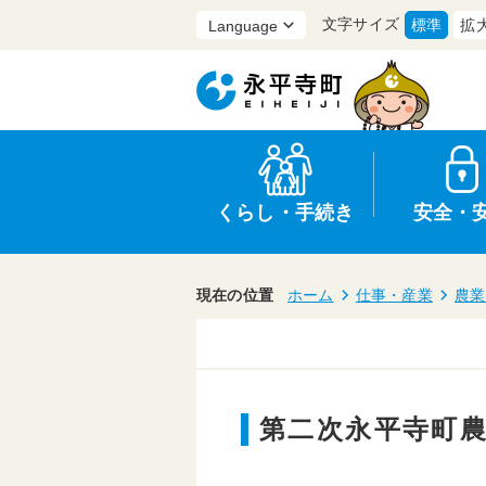
文字サイズ
標準
拡
くらし・手続き
安全・
現在の位置
ホーム
仕事・産業
農業
上水道・下水道
防災
医療
保育・子育て
農業・林業・漁業
行政
第二次永平寺町農
申請書・証明書
広報