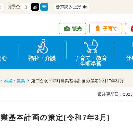
背景色
大
白
黒
青
音声読み上げ
観光
子育て
安心
福祉・介護
子育て・教育
仕
生涯学習
・林業・漁業
第二次永平寺町農業基本計画の策定(令和7年3月)
最終更新日：2025
道路・交通
防犯
健康・保健
教育
商工業
情報公開
住宅・土地
交通安全
福祉・介護
生涯学習
仕事
入札・契約
業基本計画の策定(令和7年3月)
支援
募集
環境
申請手続き