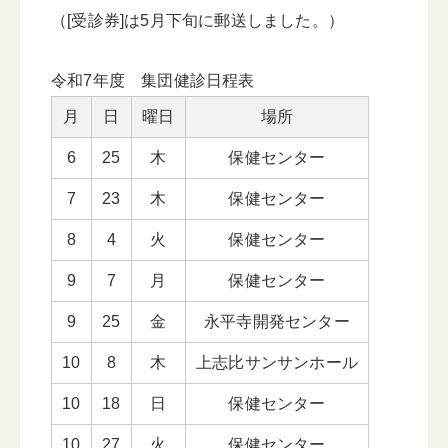
（[受診券]は5月下旬に郵送しました。）
令和7年度 集団健診日程表
月
日
曜日
場所
6
25
木
保健センター
7
23
木
保健センター
8
4
火
保健センター
9
7
月
保健センター
9
25
金
永平寺開発センター
10
8
木
上志比サンサンホール
10
18
日
保健センター
10
27
火
保健センター