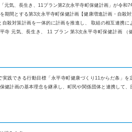
「元気、長生き、11プラン第2次永平寺町保健計画」が令和7
頑張る地方応援プロ
でを期間とする第3次永平寺町保健計画【健康増進計画・自殺
グラム
と自殺対策計画を一体的に計画を推進し、 取組の相互連携に
平寺 元気、長生き、 11 プラン 第3次永平寺町保健計画 
実践できる行動目標「永平寺町健康づくり11からだ条」を
町保健計画の基本理念を継承し、町民や関係団体と連携して、