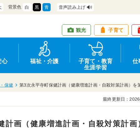
背景色
大
白
黒
青
音声読み上げ
観光
子育て
安心
福祉・介護
子育て・教育
仕
生涯学習
・保健
第3次永平寺町保健計画（健康増進計画・自殺対策計画）を
最終更新日：2026
道路・交通
防犯
健康・保健
教育
商工業
行政
住宅・土地
交通安全
福祉・介護
生涯学習
仕事
情報公開
保健計画（健康増進計画・自殺対策計画
支援
広報
環境
募集