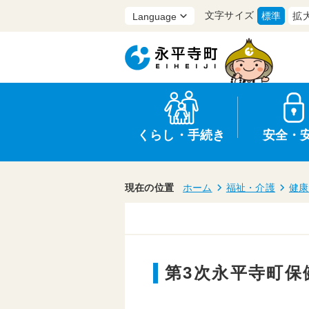
文字サイズ
標準
拡
くらし・手続き
安全・
現在の位置
ホーム
福祉・介護
健康
上水道・下水道
防災
医療
保育・子育て
農業・林業・漁業
選挙
第3次永平寺町
申請書・証明書
統計