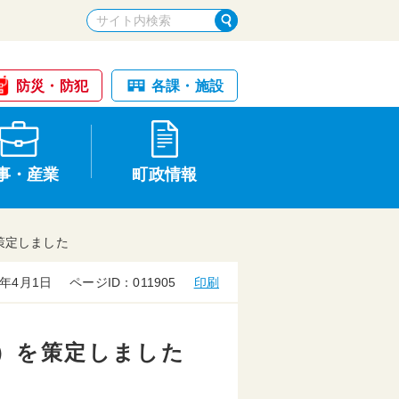
防災・防犯
各課・施設
事・産業
町政情報
策定しました
年4月1日
ページID：011905
印刷
税金・納税
けが・事故
国民健康保険
文化財
入札・契約
）を策定しました
申請手続き