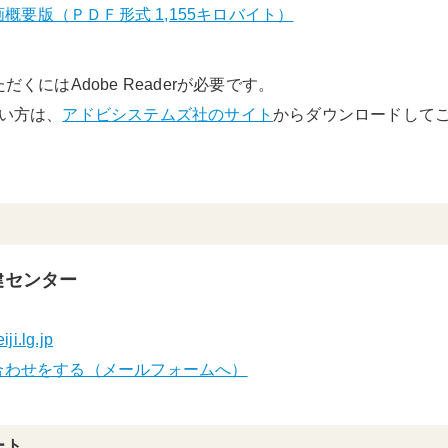
概要版（ＰＤＦ形式 1,155キロバイト）
くにはAdobe Readerが必要です。
でない方は、
アドビシステムズ社のサイト
からダウンロードして
健センター
ji.lg.jp
合わせをする（メールフォームへ）
ート