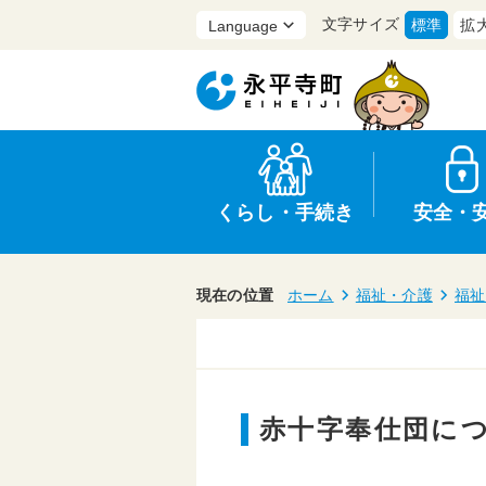
文字サイズ
標準
拡
くらし・手続き
安全・
現在の位置
ホーム
福祉・介護
福祉
上水道・下水道
防災
医療
保育・子育て
農業・林業・漁業
行政
赤十字奉仕団に
申請書・証明書
広報