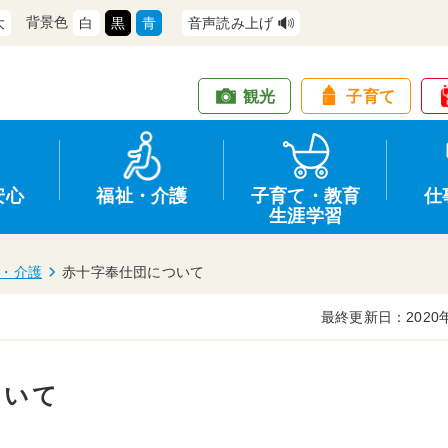
背景色
大
白
黒
青
音声読み上げ
観光
子育て
安心
福祉・介護
子育て・教育
仕
生涯学習
・介護
赤十字奉仕団について
最終更新日：2020
道路・交通
防犯
健康・保健
教育
商工業
情報公開
住宅・土地
交通安全
福祉・介護
生涯学習
仕事
入札・契約
ついて
支援
募集
環境
申請手続き