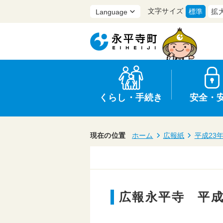
文字サイズ
標準
拡
くらし・手続き
安全・
現在の位置
ホーム
広報紙
平成23
上水道・下水道
防災
医療
保育・子育て
農業・林業・漁業
行政
広報永平寺 平成
申請書・証明書
広報