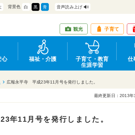
背景色
大
白
黒
青
音声読み上げ
観光
子育て
安心
福祉・介護
子育て・教育
仕
生涯学習
年
広報永平寺 平成23年11月号を発行しました。
最終更新日：2013年
道路・交通
防犯
健康・保健
教育
商工業
情報公開
住宅・土地
交通安全
福祉・介護
生涯学習
仕事
入札・契約
23年11月号を発行しました。
支援
募集
環境
申請手続き