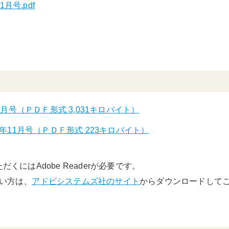
月号.pdf
月号（ＰＤＦ形式 3,031キロバイト）
年11月号（ＰＤＦ形式 223キロバイト）
くにはAdobe Readerが必要です。
でない方は、
アドビシステムズ社のサイト
からダウンロードして