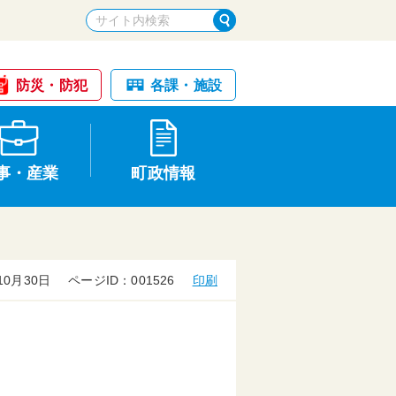
防災・防犯
各課・施設
事・産業
町政情報
10月30日
ページID：001526
印刷
税金・納税
けが・事故
国民健康保険
文化財
統計
基本構想・計画