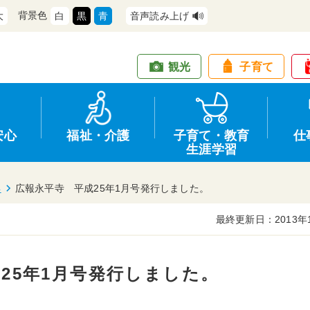
背景色
大
白
黒
青
音声読み上げ
観光
子育て
安心
福祉・介護
子育て・教育
仕
生涯学習
年
広報永平寺 平成25年1月号発行しました。
最終更新日：2013年
道路・交通
防犯
健康・保健
教育
商工業
情報公開
住宅・土地
交通安全
福祉・介護
生涯学習
仕事
入札・契約
25年1月号発行しました。
支援
募集
環境
申請手続き