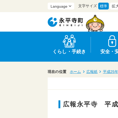
文字サイズ
標準
拡
くらし・手続き
安全・
現在の位置
ホーム
広報紙
平成25
上水道・下水道
防災
医療
保育・子育て
農業・林業・漁業
行政
広報永平寺 平成
申請書・証明書
広報