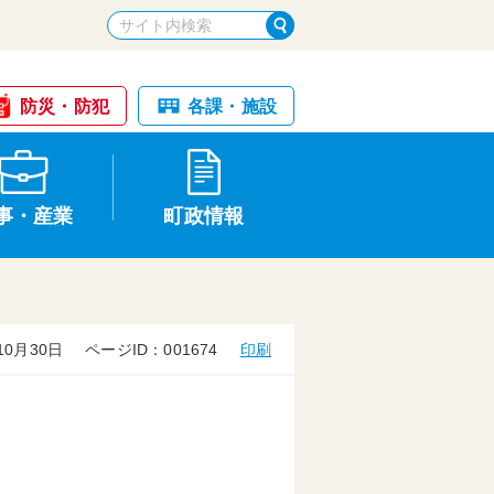
防災・防犯
各課・施設
事・産業
町政情報
10月30日
ページID：001674
印刷
税金・納税
けが・事故
国民健康保険
文化財
統計
基本構想・計画