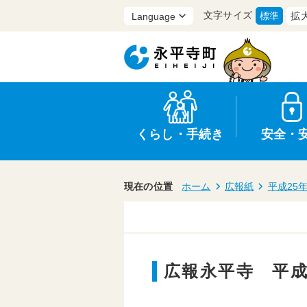
文字サイズ
標準
拡
くらし・手続き
安全・
現在の位置
ホーム
広報紙
平成25
上水道・下水道
防災
医療
保育・子育て
農業・林業・漁業
行政
広報永平寺 平成
申請書・証明書
広報