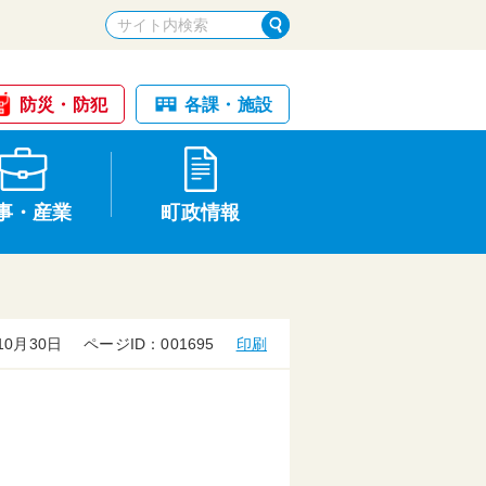
防災・防犯
各課・施設
事・産業
町政情報
10月30日
ページID：001695
印刷
税金・納税
けが・事故
国民健康保険
文化財
統計
基本構想・計画