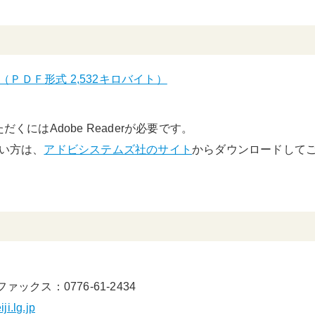
（ＰＤＦ形式 2,532キロバイト）
くにはAdobe Readerが必要です。
でない方は、
アドビシステムズ社のサイト
からダウンロードして
ファックス：0776-61-2434
i.lg.jp