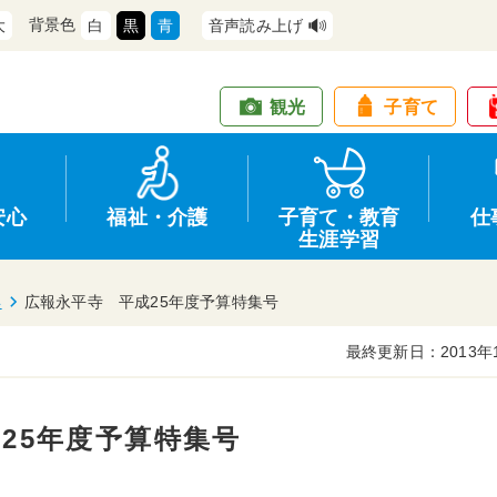
背景色
大
白
黒
青
音声読み上げ
観光
子育て
安心
福祉・介護
子育て・教育
仕
生涯学習
年
広報永平寺 平成25年度予算特集号
最終更新日：2013年
道路・交通
防犯
健康・保健
教育
商工業
情報公開
住宅・土地
交通安全
福祉・介護
生涯学習
仕事
入札・契約
25年度予算特集号
支援
募集
環境
申請手続き