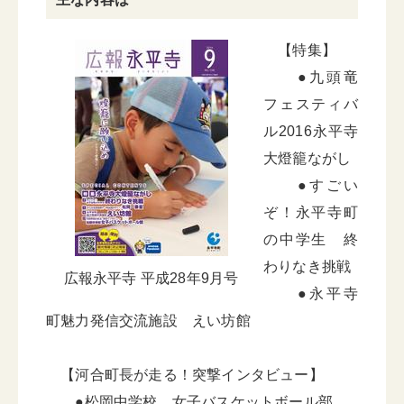
【特集】
●九頭竜
フェスティバ
ル2016永平寺
大燈籠ながし
●すごい
ぞ！永平寺町
の中学生 終
わりなき挑戦
広報永平寺 平成28年9月号
●永平寺
町魅力発信交流施設 えい坊館
【河合町長が走る！突撃インタビュー】
●松岡中学校 女子バスケットボール部