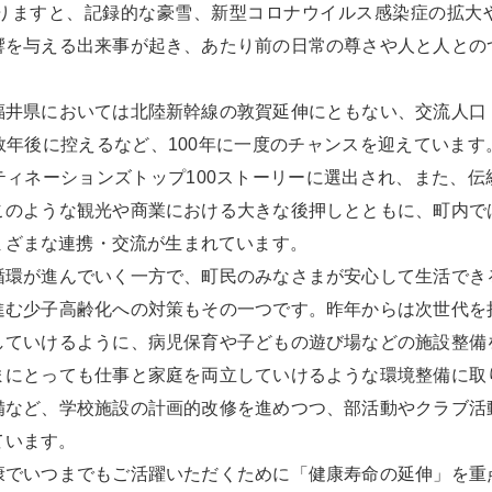
りますと、記録的な豪雪、新型コロナウイルス感染症の拡大
響を与える出来事が起き、あたり前の日常の尊さや人と人との
福井県においては北陸新幹線の敦賀延伸にともない、交流人口
数年後に控えるなど、100年に一度のチャンスを迎えています
ティネーションズトップ100ストーリーに選出され、また、伝
このような観光や商業における大きな後押しとともに、町内で
まざまな連携・交流が生まれています。
環が進んでいく一方で、町民のみなさまが安心して生活でき
進む少子高齢化への対策もその一つです。昨年からは次世代を
していけるように、病児保育や子どもの遊び場などの施設整備
まにとっても仕事と家庭を両立していけるような環境整備に取
備など、学校施設の計画的改修を進めつつ、部活動やクラブ活
ています。
でいつまでもご活躍いただくために「健康寿命の延伸」を重