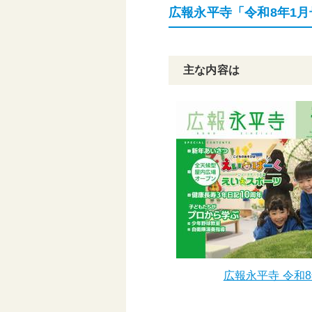
広報永平寺「令和8年1
基本構想・計画
主な内容は
広報永平寺 令和