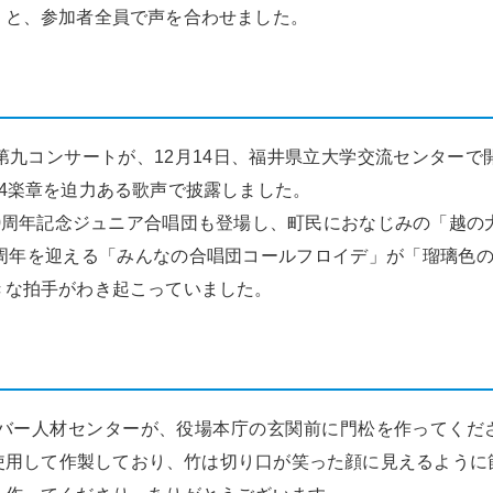
」と、参加者全員で声を合わせました。
九コンサートが、12月14日、福井県立大学交流センターで
4楽章を迫力ある歌声で披露しました。
0周年記念ジュニア合唱団も登場し、町民におなじみの「越の大
0周年を迎える「みんなの合唱団コールフロイデ」が「瑠璃色の
きな拍手がわき起こっていました。
ルバー人材センターが、役場本庁の玄関前に門松を作ってくだ
使用して作製しており、竹は切り口が笑った顔に見えるように