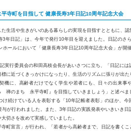
永平寺町を目指して 健康長寿3年日記10周年記念大会
た生活や生きがいのある暮らしの実現を目指すとともに、認
3年日記」は、今年で発行10年目を迎えました。日記のさら
ンホールにおいて「健康長寿3年日記10周年記念大会」が開催
記実行委員会の和田高枝会長があいさつに立ち、「日記には
目標に近づくきっかけになったり、生活のリズムに張りが出た
を契機に、高齢者だけでなく学生や若者にも、日々の出来事
る 禅のまち 永平寺町』を目指していきましょう」と述べま
つけ続けている人を表彰する「10年記帳者表彰」のほか、今
授与が行われました。また、3年日記の実践発表やいきいき日
や大切さを改めて実感していました。
平寺町宣言」が行われ、「若者から高齢者まで、日記を書くこ