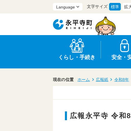
文字サイズ
標準
拡
くらし・手続き
安全・
現在の位置
ホーム
広報紙
令和8年
上水道・下水道
防災
医療
保育・子育て
農業・林業・漁業
選挙
広報永平寺 令和
申請書・証明書
統計