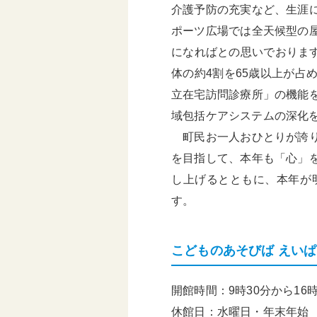
介護予防の充実など、生涯
ポーツ広場では全天候型の
になればとの思いでおります
体の約4割を65歳以上が
立在宅訪問診療所」の機能
域包括ケアシステムの深化
町民お一人おひとりが誇り
を目指して、本年も「心」
し上げるとともに、本年が
す。
こどものあそびば えい
開館時間：9時30分から16時
休館日：水曜日・年末年始