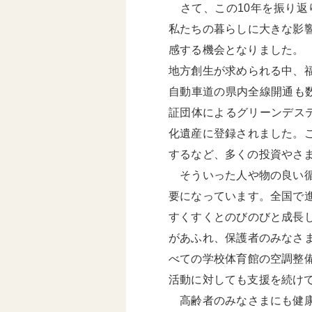
さて、この10年を振り返
私たちの暮らしに大きな影
感する機会となりました。
地方創生が求められる中、
自動車道の県内全線開通も
証団体によるグリーンデス
化遺産に登録されました。
するなど、多くの投資やさ
そういった人や物の良い循
要になっています。全国で
すくすくとのびのびと成長
があふれ、保護者のみなさ
べての学校体育館の空調整
活動に対しても支援を続け
高齢者のみなさまにも健康