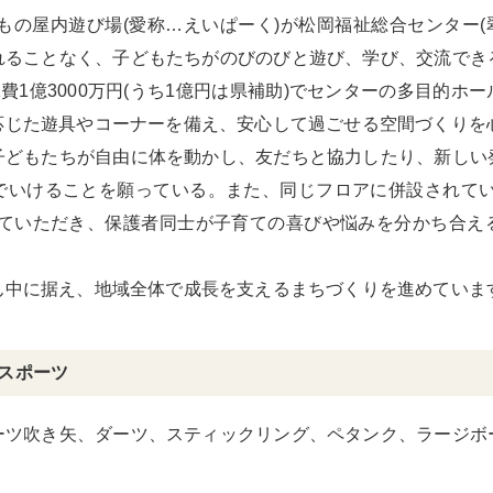
もの屋内遊び場(愛称…えいぱーく)が松岡福祉総合センター(
れることなく、子どもたちがのびのびと遊び、学び、交流でき
工費1億3000万円(うち1億円は県補助)でセンターの多目的ホ
応じた遊具やコーナーを備え、安心して過ごせる空間づくりを
どもたちが自由に体を動かし、友だちと協力したり、新しい
でいけることを願っている。また、同じフロアに併設されてい
していただき、保護者同士が子育ての喜びや悩みを分かち合え
。
ん中に据え、地域全体で成長を支えるまちづくりを進めていま
いスポーツ
ーツ吹き矢、ダーツ、スティックリング、ペタンク、ラージボ