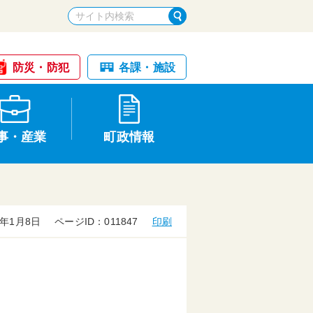
防災・防犯
各課・施設
事・産業
町政情報
年1月8日
ページID：011847
印刷
税金・納税
けが・事故
国民健康保険
文化財
入札・契約
申請手続き