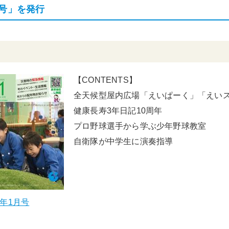
月号」を発行
頑張る地方応援プロ
グラム
【CONTENTS】
全天候型屋内広場「えいぱーく」「えい
健康長寿3年日記10周年
プロ野球選手から学ぶ少年野球教室
自衛隊が中学生に演奏指導
8年1月号