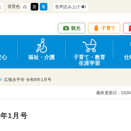
背景色
大
白
黒
青
音声読み上げ
観光
子育て
安心
福祉・介護
子育て・教育
仕
生涯学習
広報永平寺 令和8年1月号
最終更新日：2026
道路・交通
防犯
健康・保健
教育
商工業
行政
住宅・土地
交通安全
福祉・介護
生涯学習
仕事
情報公開
8年1月号
支援
広報
環境
募集