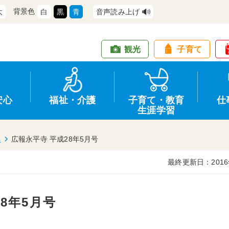
背景色
大
白
黒
青
音声読み上げ
観光
子育て
安心
福祉・介護
子育て・教育
仕
生涯学習
年
広報永平寺 平成28年5月号
最終更新日：2016
道路・交通
防犯
健康・保健
教育
商工業
情報公開
住宅・土地
交通安全
福祉・介護
生涯学習
仕事
入札・契約
8年5月号
支援
募集
環境
申請手続き