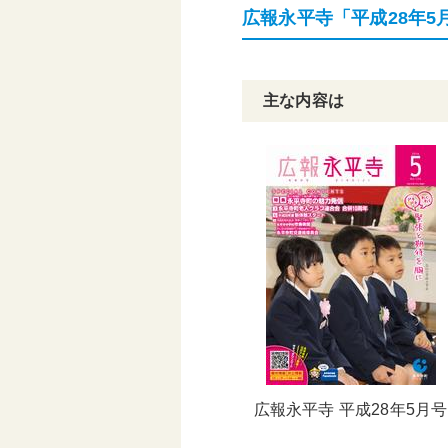
広報永平寺「平成28年5
頑張る地方応援プロ
グラム
主な内容は
広報永平寺 平成28年5月号
＊ 町民カレン