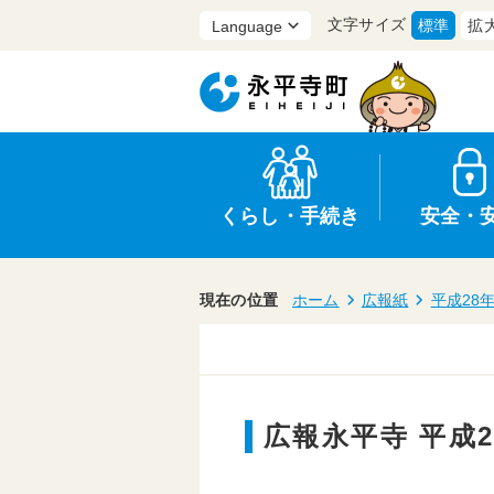
文字サイズ
標準
拡
くらし・手続き
安全・
現在の位置
ホーム
広報紙
平成28
上水道・下水道
防災
医療
保育・子育て
農業・林業・漁業
行政
広報永平寺 平成2
申請書・証明書
広報