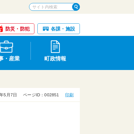
防災・防犯
各課・施設
事・産業
町政情報
年5月7日
ページID：002851
印刷
税金・納税
けが・事故
国民健康保険
文化財
統計
基本構想・計画