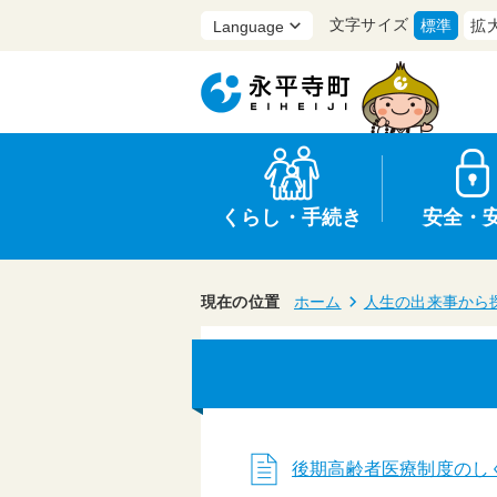
文字サイズ
標準
拡
くらし・手続き
安全・
現在の位置
ホーム
人生の出来事から
上水道・下水道
防災
医療
保育・子育て
農業・林業・漁業
行政
申請書・証明書
広報
後期高齢者医療制度のし