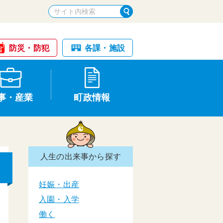
防災・防犯
各課・施設
事・産業
町政情報
人生の出来事から探す
税金・納税
けが・事故
国民健康保険
文化財
統計
妊娠・出産
入園・入学
基本構想・計画
働く