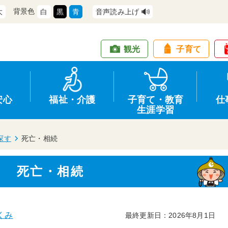
背景色
大
白
黒
青
音声読み上げ
観光
子育て
安心
福祉・介護
子育て・教育
仕
生涯学習
探す
死亡・相続
死亡・相続
道路・交通
防犯
健康・保健
教育
商工業
情報公開
住宅・土地
交通安全
福祉・介護
生涯学習
仕事
入札・契約
支援
募集
環境
申請手続き
くみ
最終更新日：2026年8月1日