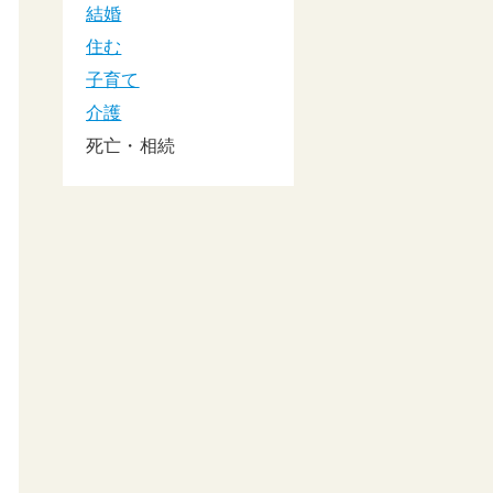
結婚
住む
子育て
介護
死亡・相続